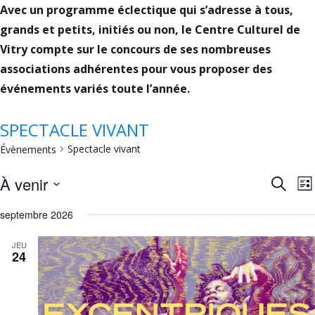
Avec un programme éclectique qui s’adresse à tous,
grands et petits, initiés ou non, le Centre Culturel de
Vitry compte sur le concours de ses nombreuses
associations adhérentes pour vous proposer des
événements variés toute l’année.
SPECTACLE VIVANT
Spectacle vivant
Évènements
REC
N
À venir
Recherc
Lis
ET
Sélectionnez
septembre 2026
V
une
NAV
date.
JEU
DE
24
VUE
ÉVÈ