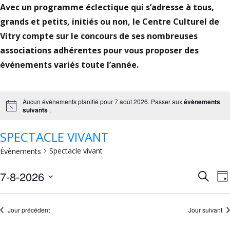
Avec un programme éclectique qui s’adresse à tous,
grands et petits, initiés ou non, le Centre Culturel de
Vitry compte sur le concours de ses nombreuses
associations adhérentes pour vous proposer des
événements variés toute l’année.
Aucun évènements planifié pour 7 août 2026. Passer aux
évènements
Notice
suivants
.
SPECTACLE VIVANT
Spectacle vivant
Évènements
REC
N
7-8-2026
Recherc
Jou
ET
Sélectionnez
V
une
NAV
Jour précédent
Jour suivant
date.
DE