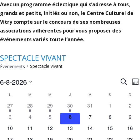
Avec un programme éclectique qui s’adresse à tous,
grands et petits, initiés ou non, le Centre Culturel de
Vitry compte sur le concours de ses nombreuses
associations adhérentes pour vous proposer des
événements variés toute l’année.
SPECTACLE VIVANT
Spectacle vivant
Évènements
REC
N
6-8-2026
Recherc
Mo
ET
Sélectionnez
CALENDRIER
L
M
M
J
V
S
D
V
une
NAV
DE
has
has
has
has
has
has
has
27
28
29
30
31
1
2
date.
DE
1
1
1
1
0
0
0
ÉVÈNEMENTS
has
has
has
has
has
has
has
3
4
5
6
7
8
9
évènement,
évènement,
évènement,
évènement,
évènements,
évènements,
évèn
VUE
0
0
0
0
0
0
0
has
has
has
has
has
has
has
10
11
12
13
14
15
16
évènements,
évènements,
évènements,
évènements,
évènements,
évènements,
évèn
ÉVÈ
0
0
0
0
0
0
0
has
has
has
has
has
has
has
17
18
19
20
21
22
23