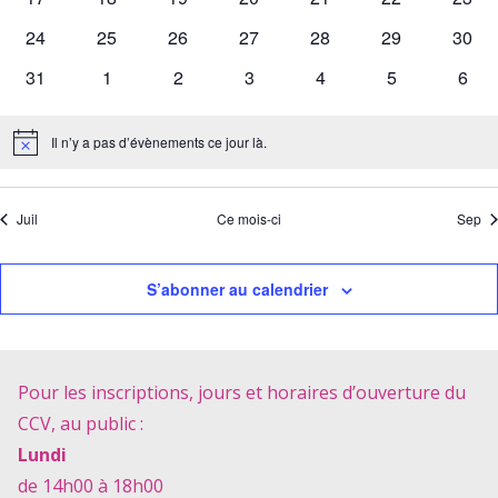
évènements,
évènements,
évènements,
évènements,
évènements,
évènements,
évène
0
0
0
0
0
0
0
has
has
has
has
has
has
has
24
25
26
27
28
29
30
évènements,
évènements,
évènements,
évènements,
évènements,
évènements,
évène
0
0
0
0
0
0
0
has
has
has
has
has
has
has
31
1
2
3
4
5
6
évènements,
évènements,
évènements,
évènements,
évènements,
évènements,
évène
0
0
0
0
0
0
0
évènements,
évènements,
évènements,
évènements,
évènements,
évènements,
évèn
Il n’y a pas d’évènements ce jour là.
Notice
Juil
Ce mois-ci
Sep
S’abonner au calendrier
Pour les inscriptions, jours et horaires d’ouverture du
CCV, au public :
Lundi
de 14h00 à 18h00